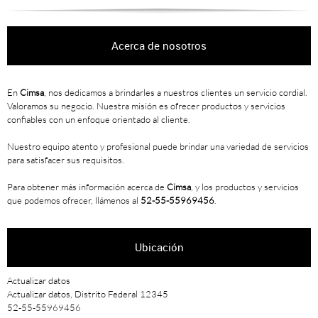
Acerca de nosotros
En
Cimsa
, nos dedicamos a brindarles a nuestros clientes un servicio cordial.
Valoramos su negocio. Nuestra misión es ofrecer productos y servicios
confiables con un enfoque orientado al cliente.
Nuestro equipo atento y profesional puede brindar una variedad de servicios
para satisfacer sus requisitos.
Para obtener más información acerca de
Cimsa
, y los productos y servicios
que podemos ofrecer, llámenos al
52-55-55969456
.
Ubicación
Actualizar datos
Actualizar datos, Distrito Federal 12345
52-55-55969456